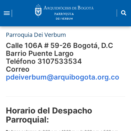
Pasar
al
PARROQUIA
contenido
DEI VERBUM
principal
Parroquia Dei Verbum
Calle 106A # 59-26 Bogotá, D.C
Barrio Puente Largo
Teléfono 3107533534
Correo
pdeiverbum@arquibogota.org.co
Horario del Despacho
Parroquial: