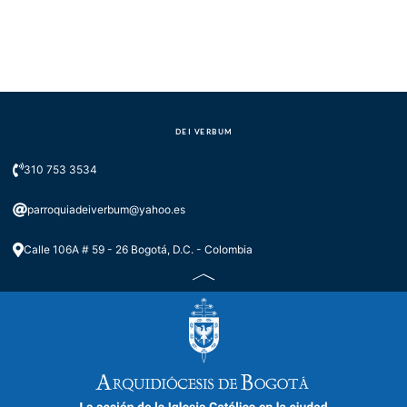
DEI VERBUM
310 753 3534
parroquiadeiverbum@yahoo.es
Calle 106A # 59 - 26 Bogotá, D.C. - Colombia