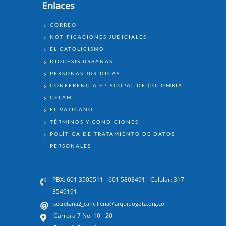
Enlaces
ENLACES
CORREO
NOTIFICACIONES JUDICIALES
EL CATOLICISMO
DIÓCESIS URBANAS
PERSONAS JURÍDICAS
CONFERENCIA EPISCOPAL DE COLOMBIA
CELAM
EL VATICANO
TÉRMINOS Y CONDICIONES
POLÍTICA DE TRATAMIENTO DE DATOS
PERSONALES
PBX: 601 3505511 - 601 5803491 - Celular: 317
3549191
secretaria2_cancilleria@arquibogota.org.co
Carrera 7 No. 10 - 20