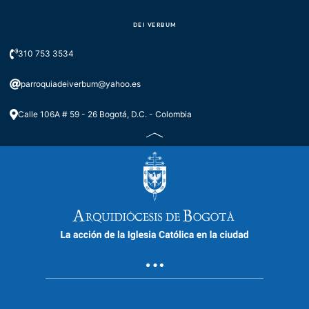
DEI VERBUM
310 753 3534
parroquiadeiverbum@yahoo.es
Calle 106A # 59 - 26 Bogotá, D.C. - Colombia